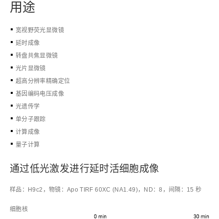
用途
宽视野荧光显微镜
延时成像
转盘共焦显微镜
光片显微镜
超高分辨率精确定位
基因编码电压成像
光遗传学
单分子跟踪
计算成像
量子计算
通过低光激发进行延时活细胞成像
样品：H9c2，物镜：Apo TIRF 60XC (NA1.49)，ND：8，间隔：15 秒
细胞核