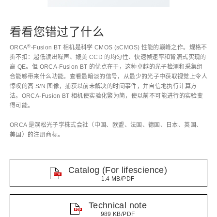
看看您错过了什么
®
ORCA
-Fusion BT 相机是科学 CMOS (sCMOS) 性能的巅峰之作。规格不
折不扣：超低读出噪声、媲美 CCD 的均匀性、快速帧速率和背照式实现的
高 QE。但 ORCA-Fusion BT 的优点在于，这种卓越的光子检测和采集组
合能够带来什么功能。查看最暗淡的信号，从最少的光子中获取视觉上令人
惊叹的高 S/N 图像，捕获以前未解决的时间事件，并自信地执行计算方
法。ORCA-Fusion BT 相机使实验化繁为简，使以前不可能进行的实验变
得可能。
ORCA 是滨松光子学株式会社（中国、欧盟、法国、德国、日本、英国、
美国）的注册商标。
Catalog (For lifescience)
1.4 MB/PDF
Technical note
989 KB/PDF